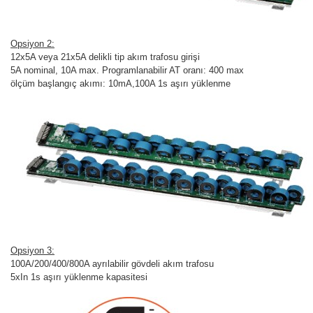
Opsiyon 2:
12x5A veya 21x5A delikli tip akım trafosu girişi
5A nominal, 10A max. Programlanabilir AT oranı: 400 max
ölçüm başlangıç akımı: 10mA,100A 1s aşırı yüklenme
Opsiyon 3:
100A/200/400/800A ayrılabilir gövdeli akım trafosu
5xIn 1s aşırı yüklenme kapasitesi