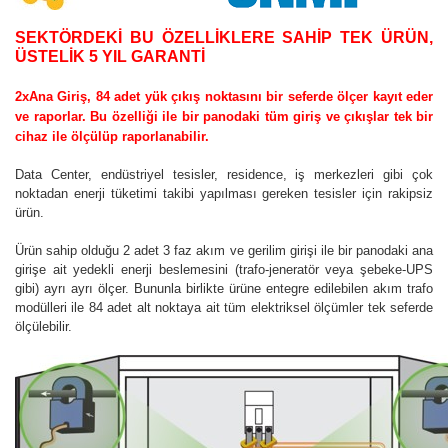
SEKTÖRDEKİ BU ÖZELLİKLERE SAHİP TEK ÜRÜN,
ÜSTELİK 5 YIL GARANTİ
2xAna Giriş, 84 adet yük çıkış noktasını bir seferde ölçer kayıt eder
ve raporlar. Bu özelliği ile bir panodaki tüm giriş ve çıkışlar tek bir
cihaz ile ölçülüp raporlanabilir.
Data Center, endüstriyel tesisler, residence, iş merkezleri gibi çok
noktadan enerji tüketimi takibi yapılması gereken tesisler için rakipsiz
ürün.
Ürün sahip olduğu 2 adet 3 faz akım ve gerilim girişi ile bir panodaki ana
girişe ait yedekli enerji beslemesini (trafo-jeneratör veya şebeke-UPS
gibi) ayrı ayrı ölçer. Bununla birlikte ürüne entegre edilebilen akım trafo
modülleri ile 84 adet alt noktaya ait tüm elektriksel ölçümler tek seferde
ölçülebilir.