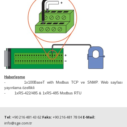
Haberleşme
- 1x100BaseT with Modbus TCP ve SNMP. Web sayfası
yayınlama özellikli
- 1xRS-422/485 & 1xRS-485 Modbus RTU
Tel:
+90 216 481 43 62
Faks:
+90 216 481 78 04
E-Mail:
info@sge.com.tr