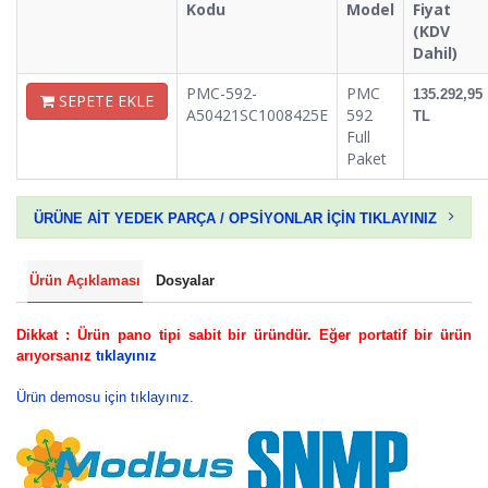
Kodu
Model
Fiyat
(KDV
Dahil)
PMC-592-
PMC
135.292,95
SEPETE EKLE
A50421SC1008425E
592
TL
Full
Paket
ÜRÜNE AİT YEDEK PARÇA / OPSİYONLAR İÇİN TIKLAYINIZ
Ürün Açıklaması
Dosyalar
Dikkat : Ürün pano tipi sabit bir üründür. Eğer portatif bir ürün
arıyorsanız
tıklayınız
Ürün demosu için tıklayınız.