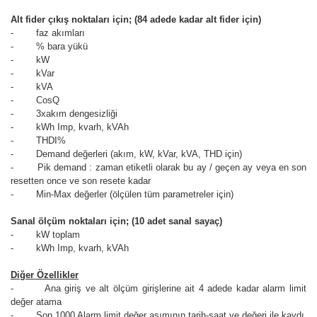
Alt fider çıkış noktaları için; (84 adede kadar alt fider için)
- faz akımları
- % bara yükü
- kW
- kVar
- kVA
- CosQ
- 3xakım dengesizliği
- kWh Imp, kvarh, kVAh
- THDI%
- Demand değerleri (akım, kW, kVar, kVA, THD için)
- Pik demand : zaman etiketli olarak bu ay / geçen ay veya en son
resetten once ve son resete kadar
- Min-Max değerler (ölçülen tüm parametreler için)
Sanal ölçüm noktaları için; (10 adet sanal sayaç)
- kW toplam
- kWh Imp, kvarh, kVAh
Diğer Özellikler
- Ana giriş ve alt ölçüm girişlerine ait 4 adede kadar alarm limit
değer atama
- Son 1000 Alarm limit değer aşımının tarih-saat ve değeri ile kaydı