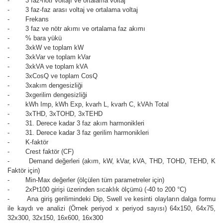
- 3 faz-nötr voltajı ve ortalama voltaj
- 3 faz-faz arası voltaj ve ortalama voltaj
- Frekans
- 3 faz ve nötr akımı ve ortalama faz akımı
- % bara yükü
- 3xkW ve toplam kW
- 3xkVar ve toplam kVar
- 3xkVA ve toplam kVA
- 3xCosQ ve toplam CosQ
- 3xakım dengesizliği
- 3xgerilim dengesizliği
- kWh Imp, kWh Exp, kvarh L, kvarh C, kVAh Total
- 3xTHD, 3xTOHD, 3xTEHD
- 31. Derece kadar 3 faz akım harmonikleri
- 31. Derece kadar 3 faz gerilim harmonikleri
- K-faktör
- Crest faktör (CF)
- Demand değerleri (akım, kW, kVar, kVA, THD, TOHD, TEHD, K
Faktör için)
- Min-Max değerler (ölçülen tüm parametreler için)
- 2xPt100 girişi üzerinden sıcaklık ölçümü (-40 to 200 °C)
- Ana giriş gerilimindeki Dip, Swell ve kesinti olayların dalga formu
ile kaydı ve analizi (Örnek periyod x periyod sayısı) 64x150, 64x75,
32x300, 32x150, 16x600, 16x300