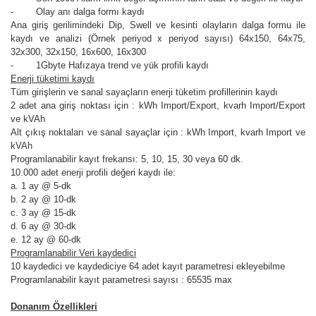
- Olay anı dalga formı kaydı
Ana giriş gerilimindeki Dip, Swell ve kesinti olayların dalga formu ile
kaydı ve analizi (Örnek periyod x periyod sayısı) 64x150, 64x75,
32x300, 32x150, 16x600, 16x300
- 1Gbyte Hafızaya trend ve yük profili kaydı
Enerji tüketimi kaydı
Tüm girişlerin ve sanal sayaçların enerji tüketim profillerinin kaydı
2 adet ana giriş noktası için : kWh Import/Export, kvarh Import/Export
ve kVAh
Alt çıkış noktaları ve sanal sayaçlar için : kWh Import, kvarh Import ve
kVAh
Programlanabilir kayıt frekansı: 5, 10, 15, 30 veya 60 dk.
10.000 adet enerji profili değeri kaydı ile:
a. 1 ay @ 5-dk
b. 2 ay @ 10-dk
c. 3 ay @ 15-dk
d. 6 ay @ 30-dk
e. 12 ay @ 60-dk
Programlanabilir Veri kaydedici
10 kaydedici ve kaydediciye 64 adet kayıt parametresi ekleyebilme
Programlanabilir kayıt parametresi sayısı : 65535 max
Donanım Özellikleri