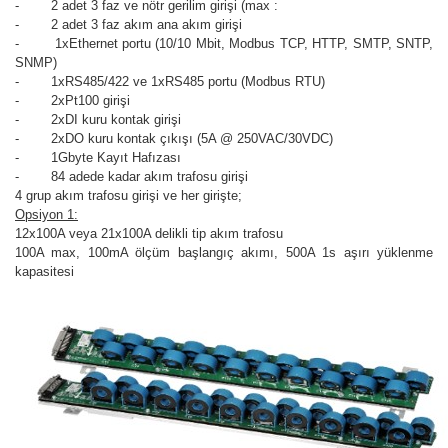
- 2 adet 3 faz ve nötr gerilim girişi (max :
- 2 adet 3 faz akım ana akım girişi
- 1xEthernet portu (10/10 Mbit, Modbus TCP, HTTP, SMTP, SNTP,
SNMP)
- 1xRS485/422 ve 1xRS485 portu (Modbus RTU)
- 2xPt100 girişi
- 2xDI kuru kontak girişi
- 2xDO kuru kontak çıkışı (5A @ 250VAC/30VDC)
- 1Gbyte Kayıt Hafızası
- 84 adede kadar akım trafosu girişi
4 grup akım trafosu girişi ve her girişte;
Opsiyon 1:
12x100A veya 21x100A delikli tip akım trafosu
100A max, 100mA ölçüm başlangıç akımı, 500A 1s aşırı yüklenme
kapasitesi