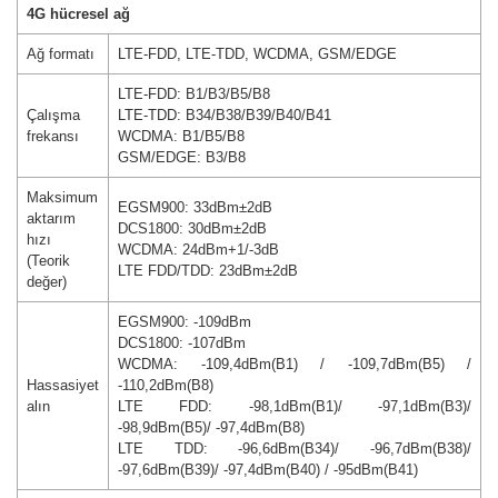
4G hücresel ağ
Ağ formatı
LTE-FDD, LTE-TDD, WCDMA, GSM/EDGE
LTE-FDD: B1/B3/B5/B8
Çalışma
LTE-TDD: B34/B38/B39/B40/B41
frekansı
WCDMA: B1/B5/B8
GSM/EDGE: B3/B8
Maksimum
EGSM900: 33dBm±2dB
aktarım
DCS1800: 30dBm±2dB
hızı
WCDMA: 24dBm+1/-3dB
(Teorik
LTE FDD/TDD: 23dBm±2dB
değer)
EGSM900: -109dBm
DCS1800: -107dBm
WCDMA: -109,4dBm(B1) / -109,7dBm(B5) /
Hassasiyet
-110,2dBm(B8)
alın
LTE FDD: -98,1dBm(B1)/ -97,1dBm(B3)/
-98,9dBm(B5)/ -97,4dBm(B8)
LTE TDD: -96,6dBm(B34)/ -96,7dBm(B38)/
-97,6dBm(B39)/ -97,4dBm(B40) / -95dBm(B41)