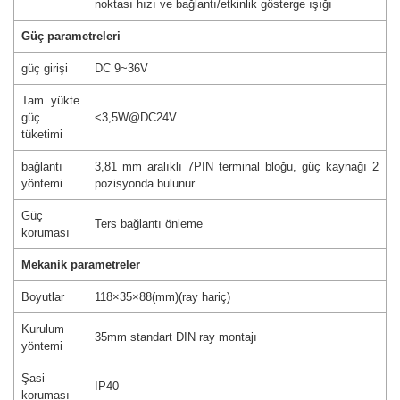
noktası hızı ve bağlantı/etkinlik gösterge ışığı
Güç parametreleri
güç girişi
DC 9~36V
Tam yükte
güç
<3,5W@DC24V
tüketimi
bağlantı
3,81 mm aralıklı 7PIN terminal bloğu, güç kaynağı 2
yöntemi
pozisyonda bulunur
Güç
Ters bağlantı önleme
koruması
Mekanik parametreler
Boyutlar
118×35×88(mm)(ray hariç)
Kurulum
35mm standart DIN ray montajı
yöntemi
Şasi
IP40
koruması