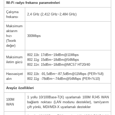
Wi-Fi radyo frekansı parametreleri
Çalışma
2,4 GHz (2,412 GHz~2,484 GHz)
frekansı
Maksimum
aktarım
hızı
300Mbps
(Teorik
değer)
802.11b: 17dBm~19dBm@11Mbps
Maksimum
802.11g: 15dBm~18dBm@54Mbps
iletim gücü
802.11n: 15dBm~18dBm@MCS7 HT20/40
Hassasiyet
802.11b: -91,5dBm~-87,5dBm@11Mbps (PER<%8)
alın
802.11g: -78dBm~-74dBm@54Mbps (PER<%10)
Arayüz özellikleri
1 yollu 10/100Base-T(X) uyarlamalı 100M RJ45 WAN
100M
bağlantı noktası (LAN modunu destekler), tam/yarım
WAN
çift yönlü, MDI/MDI-X uyarlamalı destekler