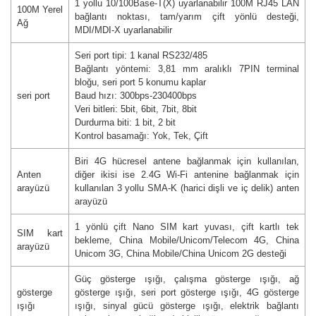
1 yollu 10/100Base-T(X) uyarlanabilir 100M RJ45 LAN
100M Yerel
bağlantı noktası, tam/yarım çift yönlü desteği,
Ağ
MDI/MDI-X uyarlanabilir
Seri port tipi: 1 kanal RS232/485
Bağlantı yöntemi: 3,81 mm aralıklı 7PIN terminal
bloğu, seri port 5 konumu kaplar
seri port
Baud hızı: 300bps-230400bps
Veri bitleri: 5bit, 6bit, 7bit, 8bit
Durdurma biti: 1 bit, 2 bit
Kontrol basamağı: Yok, Tek, Çift
Biri 4G hücresel antene bağlanmak için kullanılan,
Anten
diğer ikisi ise 2.4G Wi-Fi antenine bağlanmak için
arayüzü
kullanılan 3 yollu SMA-K (harici dişli ve iç delik) anten
arayüzü
1 yönlü çift Nano SIM kart yuvası, çift kartlı tek
SIM kart
bekleme, China Mobile/Unicom/Telecom 4G, China
arayüzü
Unicom 3G, China Mobile/China Unicom 2G desteği
Güç gösterge ışığı, çalışma gösterge ışığı, ağ
gösterge
gösterge ışığı, seri port gösterge ışığı, 4G gösterge
ışığı
ışığı, sinyal gücü gösterge ışığı, elektrik bağlantı