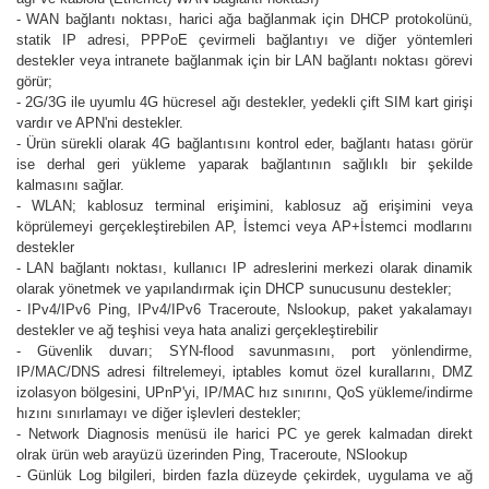
- WAN bağlantı noktası, harici ağa bağlanmak için DHCP protokolünü,
statik IP adresi, PPPoE çevirmeli bağlantıyı ve diğer yöntemleri
destekler veya intranete bağlanmak için bir LAN bağlantı noktası görevi
görür;
- 2G/3G ile uyumlu 4G hücresel ağı destekler, yedekli çift SIM kart girişi
vardır ve APN'ni destekler.
- Ürün sürekli olarak 4G bağlantısını kontrol eder, bağlantı hatası görür
ise derhal geri yükleme yaparak bağlantının sağlıklı bir şekilde
kalmasını sağlar.
- WLAN; kablosuz terminal erişimini, kablosuz ağ erişimini veya
köprülemeyi gerçekleştirebilen AP, İstemci veya AP+İstemci modlarını
destekler
- LAN bağlantı noktası, kullanıcı IP adreslerini merkezi olarak dinamik
olarak yönetmek ve yapılandırmak için DHCP sunucusunu destekler;
- IPv4/IPv6 Ping, IPv4/IPv6 Traceroute, Nslookup, paket yakalamayı
destekler ve ağ teşhisi veya hata analizi gerçekleştirebilir
- Güvenlik duvarı; SYN-flood savunmasını, port yönlendirme,
IP/MAC/DNS adresi filtrelemeyi, iptables komut özel kurallarını, DMZ
izolasyon bölgesini, UPnP'yi, IP/MAC hız sınırını, QoS yükleme/indirme
hızını sınırlamayı ve diğer işlevleri destekler;
- Network Diagnosis menüsü ile harici PC ye gerek kalmadan direkt
olrak ürün web arayüzü üzerinden Ping, Traceroute, NSlookup
- Günlük Log bilgileri, birden fazla düzeyde çekirdek, uygulama ve ağ