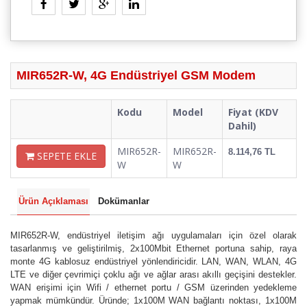
MIR652R-W, 4G Endüstriyel GSM Modem
Kodu
Model
Fiyat (KDV
Dahil)
MIR652R-
MIR652R-
8.114,76 TL
SEPETE EKLE
W
W
Ürün Açıklaması
Dokümanlar
MIR652R-W, endüstriyel iletişim ağı uygulamaları için özel olarak
tasarlanmış ve geliştirilmiş, 2x100Mbit Ethernet portuna sahip, raya
monte 4G kablosuz endüstriyel yönlendiricidir. LAN, WAN, WLAN, 4G
LTE ve diğer çevrimiçi çoklu ağı ve ağlar arası akıllı geçişini destekler.
WAN erişimi için Wifi / ethernet portu / GSM üzerinden yedekleme
yapmak mümkündür. Üründe; 1x100M WAN bağlantı noktası, 1x100M