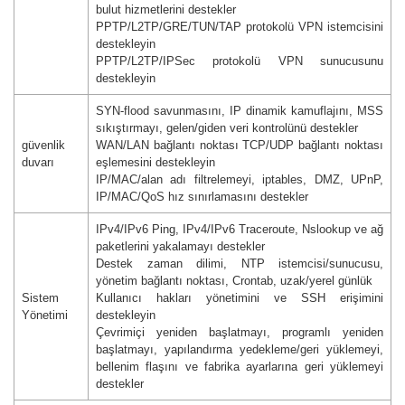
bulut hizmetlerini destekler
PPTP/L2TP/GRE/TUN/TAP protokolü VPN istemcisini
destekleyin
PPTP/L2TP/IPSec protokolü VPN sunucusunu
destekleyin
SYN-flood savunmasını, IP dinamik kamuflajını, MSS
sıkıştırmayı, gelen/giden veri kontrolünü destekler
güvenlik
WAN/LAN bağlantı noktası TCP/UDP bağlantı noktası
duvarı
eşlemesini destekleyin
IP/MAC/alan adı filtrelemeyi, iptables, DMZ, UPnP,
IP/MAC/QoS hız sınırlamasını destekler
IPv4/IPv6 Ping, IPv4/IPv6 Traceroute, Nslookup ve ağ
paketlerini yakalamayı destekler
Destek zaman dilimi, NTP istemcisi/sunucusu,
yönetim bağlantı noktası, Crontab, uzak/yerel günlük
Sistem
Kullanıcı hakları yönetimini ve SSH erişimini
Yönetimi
destekleyin
Çevrimiçi yeniden başlatmayı, programlı yeniden
başlatmayı, yapılandırma yedekleme/geri yüklemeyi,
bellenim flaşını ve fabrika ayarlarına geri yüklemeyi
destekler