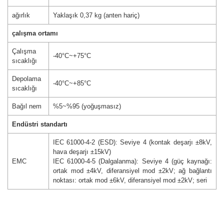
ağırlık
Yaklaşık 0,37 kg (anten hariç)
çalışma ortamı
Çalışma
-40°C~+75°C
sıcaklığı
Depolama
-40°C~+85°C
sıcaklığı
Bağıl nem
%5~%95 (yoğuşmasız)
Endüstri standartı
IEC 61000-4-2 (ESD): Seviye 4 (kontak deşarjı ±8kV,
hava deşarjı ±15kV)
EMC
IEC 61000-4-5 (Dalgalanma): Seviye 4 (güç kaynağı:
ortak mod ±4kV, diferansiyel mod ±2kV; ağ bağlantı
noktası: ortak mod ±6kV, diferansiyel mod ±2kV; seri