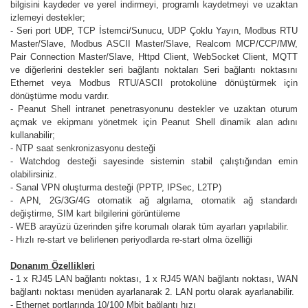
bilgisini kaydeder ve yerel indirmeyi, programlı kaydetmeyi ve uzaktan
izlemeyi destekler;
- Seri port UDP, TCP İstemci/Sunucu, UDP Çoklu Yayın, Modbus RTU
Master/Slave, Modbus ASCII Master/Slave, Realcom MCP/CCP/MW,
Pair Connection Master/Slave, Httpd Client, WebSocket Client, MQTT
ve diğerlerini destekler seri bağlantı noktaları Seri bağlantı noktasını
Ethernet veya Modbus RTU/ASCII protokolüne dönüştürmek için
dönüştürme modu vardır.
- Peanut Shell intranet penetrasyonunu destekler ve uzaktan oturum
açmak ve ekipmanı yönetmek için Peanut Shell dinamik alan adını
kullanabilir;
-
NTP saat senkronizasyonu desteği
-
Watchdog desteği sayesinde sistemin stabil çalıştığından emin
olabilirsiniz.
-
Sanal VPN oluşturma desteği (PPTP, IPSec, L2TP)
-
APN, 2G/3G/4G otomatik ağ algılama, otomatik ağ standardı
değiştirme, SIM kart bilgilerini görüntüleme
-
WEB arayüzü üzerinden şifre korumalı olarak tüm ayarları yapılabilir.
-
Hızlı re-start ve belirlenen periyodlarda re-start olma özelliği
Donanım Özellikleri
-
1 x RJ45 LAN bağlantı noktası, 1 x RJ45 WAN bağlantı noktası, WAN
bağlantı noktası menüden ayarlanarak 2. LAN portu olarak ayarlanabilir.
-
Ethernet portlarında 10/100 Mbit bağlantı hızı