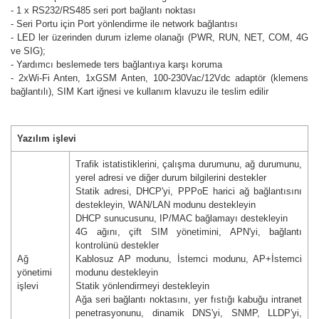
- 1 x RS232/RS485 seri port bağlantı noktası
- Seri Portu için Port yönlendirme ile network bağlantısı
-
LED ler üzerinden durum izleme olanağı (PWR, RUN, NET, COM, 4G
ve SIG);
-
Yardımcı beslemede ters bağlantıya karşı koruma
- 2xWi-Fi Anten, 1xGSM Anten, 100-230Vac/12Vdc adaptör (klemens
bağlantılı), SIM Kart iğnesi ve kullanım klavuzu ile teslim edilir
Yazılım işlevi
Trafik istatistiklerini, çalışma durumunu, ağ durumunu,
yerel adresi ve diğer durum bilgilerini destekler
Statik adresi, DHCP'yi, PPPoE harici ağ bağlantısını
destekleyin, WAN/LAN modunu destekleyin
DHCP sunucusunu, IP/MAC bağlamayı destekleyin
4G ağını, çift SIM yönetimini, APN'yi, bağlantı
kontrolünü destekler
Ağ
Kablosuz AP modunu, İstemci modunu, AP+İstemci
yönetimi
modunu destekleyin
işlevi
Statik yönlendirmeyi destekleyin
Ağa seri bağlantı noktasını, yer fıstığı kabuğu intranet
penetrasyonunu, dinamik DNS'yi, SNMP, LLDP'yi,