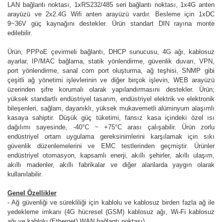
LAN bağlantı noktası, 1xRS232/485 seri bağlantı noktası, 1x4G anten
arayüzü ve 2x2.4G Wifi anten arayüzü vardır. Besleme için 1xDC
9~36V güç kaynağını destekler. Ürün standart DIN rayına monte
edilebilir.
Ürün, PPPoE çevirmeli bağlantı, DHCP sunucusu, 4G ağı, kablosuz
ayarlar, IP/MAC bağlama, statik yönlendirme, güvenlik duvarı, VPN,
port yönlendirme, sanal com port oluşturma, ağ teşhisi, SNMP gibi
çeşitli ağ yönetimi işlevlerinin ve diğer birçok işlevin, WEB arayüzü
üzerinden şifre korumalı olarak yapılandırmasını destekler. Ürün;
yüksek standartlı endüstriyel tasarım, endüstriyel elektrik ve elektronik
bileşenleri, sağlam, dayanıklı, yüksek mukavemetli alüminyum alaşımlı
kasaya sahiptir. Düşük güç tüketimi, fansız kasa içindeki özel ısı
dağılımı sayesinde, -40°C ~ +75°C arası çalışabilir. Ürün zorlu
endüstriyel ortam uygulama gereksinimlerini karşılamak için sıkı
güvenlik düzenlemelerini ve EMC testlerinden geçmiştir. Ürünler
endüstriyel otomasyon, kapsamlı enerji, akıllı şehirler, akıllı ulaşım,
akıllı madenler, akıllı fabrikalar ve diğer alanlarda yaygın olarak
kullanılabilir.
Genel Özellikler
- Ağ güvenliği ve sürekliliği için kablolu ve kablosuz birden fazla ağ ile
yedekleme imkanı (4G hücresel (GSM) kablosuz ağı, Wi-Fi kablosuz
ağı ve kablolu (Ethernet) WAN bağlantı noktası)