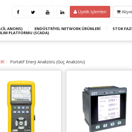
Üyelik İşlemleri
Alışve
ACİL ANONS)
ENDÜSTRİYEL NETWORK ÜRÜNLERİ
STOK FAZ
ILIM PLATFORMU (SCADA)
Rİ
Portatif Enerji Analizörü (Güç Analizörü)