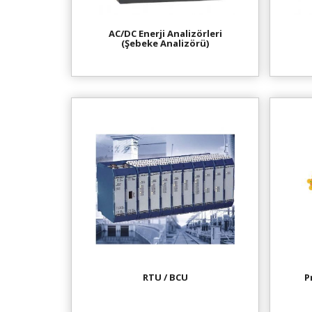
AC/DC Enerji Analizörleri
(Şebeke Analizörü)
RTU / BCU
P