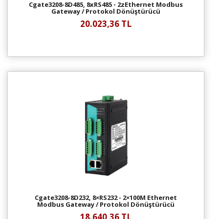
Cgate3208-8D485, 8xRS485 - 2zEthernet Modbus
Gateway / Protokol Dönüştürücü
20.023,36 TL
Cgate3208-8D232, 8×RS232 - 2×100M Ethernet
Modbus Gateway / Protokol Dönüştürücü
18.640,36 TL