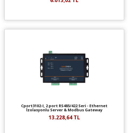
6.013,02 TL
Cport3102-I, 2 port RS485/422 Seri - Ethernet
İzolasyonlu Server & Modbus Gateway
13.228,64 TL