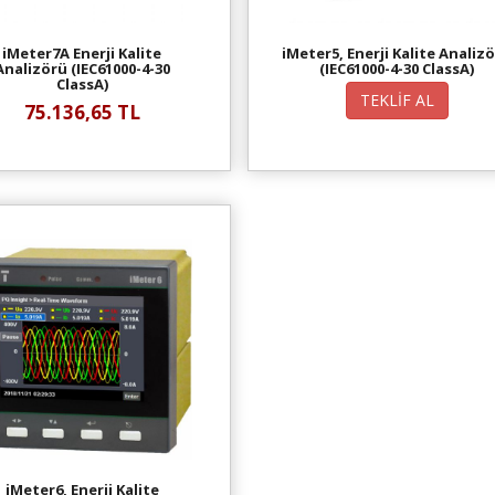
iMeter7A Enerji Kalite
iMeter5, Enerji Kalite Analiz
Analizörü (IEC61000-4-30
(IEC61000-4-30 ClassA)
ClassA)
TEKLİF AL
75.136,65 TL
iMeter6, Enerji Kalite