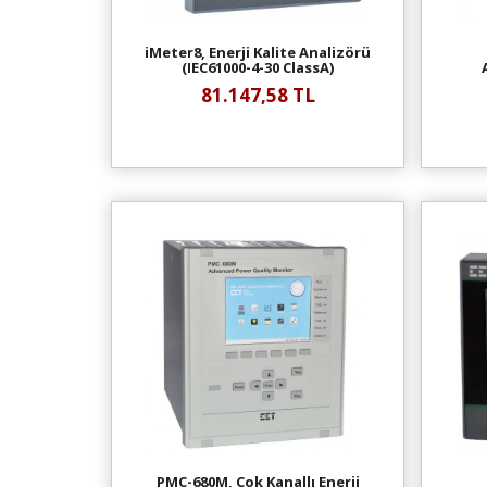
iMeter8, Enerji Kalite Analizörü
(IEC61000-4-30 ClassA)
81.147,58 TL
PMC-680M, Çok Kanallı Enerji