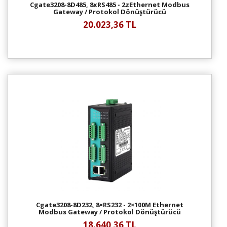
Cgate3208-8D485, 8xRS485 - 2zEthernet Modbus
Gateway / Protokol Dönüştürücü
20.023,36 TL
Cgate3208-8D232, 8×RS232 - 2×100M Ethernet
Modbus Gateway / Protokol Dönüştürücü
18.640,36 TL