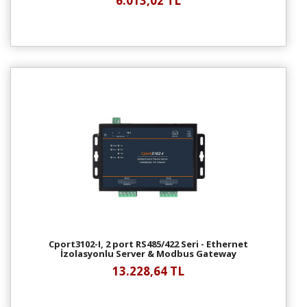
6.013,02 TL
Cport3102-I, 2 port RS485/422 Seri - Ethernet
İzolasyonlu Server & Modbus Gateway
13.228,64 TL